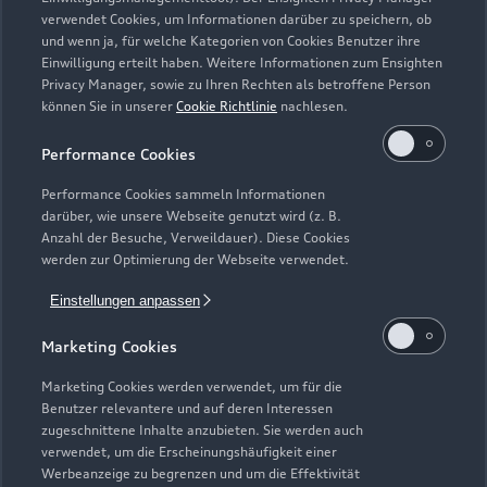
Zurück nach oben
verwendet Cookies, um Informationen darüber zu speichern, ob
und wenn ja, für welche Kategorien von Cookies Benutzer ihre
Einwilligung erteilt haben. Weitere Informationen zum Ensighten
Modelle
Privacy Manager, sowie zu Ihren Rechten als betroffene Person
können Sie in unserer
Cookie Richtlinie
nachlesen.
Kaufen & leasen
Alle Modelle
Performance Cookies
Modelle vergleichen
Service & Zubehör
Performance Cookies sammeln Informationen
Neuwagensuche
darüber, wie unsere Webseite genutzt wird (z. B.
Elektromodelle
Anzahl der Besuche, Verweildauer). Diese Cookies
Gebrauchtwagensuche
Support
werden zur Optimierung der Webseite verwendet.
Saisonale Angebote
Plug-in-Hybride
Gebrauchtwagen
Einstellungen anpassen
Audi Services
Über Audi
Kundenservice
Finanzierung
Marketing Cookies
Garantie
Händlersuche
Aktionen & Angebote
Unternehmen
Marketing Cookies werden verwendet, um für die
Audi digital services
Benutzer relevantere und auf deren Interessen
Audi Code
Geschäftskunden
Karriere
zugeschnittene Inhalte anzubieten. Sie werden auch
myAudi
verwendet, um die Erscheinungshäufigkeit einer
Häufige Fragen (FAQ)
Investor Relations
Werbeanzeige zu begrenzen und um die Effektivität