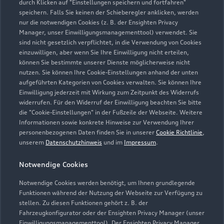
durch Klicken auf "Einstellungen speichern und fortfahren"
speichern. Falls Sie keinen der Schieberegler anklicken, werden
info@thomsen-kropp.de
nur die notwendigen Cookies (z. B. der Ensighten Privacy
Manager, unser Einwilligungsmanagementtool) verwendet. Sie
sind nicht gesetzlich verpflichtet, in die Verwendung von Cookies
Kontaktdaten herunterladen
einzuwilligen, aber wenn Sie Ihre Einwilligung nicht erteilen,
können Sie bestimmte unserer Dienste möglicherweise nicht
nutzen. Sie können Ihre Cookie-Einstellungen anhand der unten
aufgeführten Kategorien von Cookies verwalten. Sie können Ihre
Öffnungszeiten
Einwilligung jederzeit mit Wirkung zum Zeitpunkt des Widerrufs
widerrufen. Für den Widerruf der Einwilligung beachten Sie bitte
die "Cookie-Einstellungen" in der Fußzeile der Webseite. Weitere
Informationen sowie konkrete Hinweise zur Verwendung Ihrer
Service
personenbezogenen Daten finden Sie in unserer
Cookie Richtlinie
,
Geöffnet bis
18:00
unserem
Datenschutzhinweis
und im
Impressum
.
Notwendige Cookies
Teile- und Zubehörverkauf
Geöffnet bis
17:00
Notwendige Cookies werden benötigt, um Ihnen grundlegende
Funktionen während der Nutzung der Webseite zur Verfügung zu
stellen. Zu diesen Funktionen gehört z. B. der
Fahrzeugkonfigurator oder der Ensighten Privacy Manager (unser
Einwilligungsmanagementtool). Der Ensighten Privacy Manager