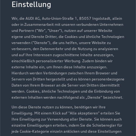
Autozentrum Nord GmbH
Einstellung
Servicepartner
e-tron
Wir, die AUDI AG, Auto-Union-Straße 1, 85057 Ingolstadt, allein
oder in Zusammenarbeit mit unseren verbundenen Unternehmen
und Partnern ("Wir", "Unser"), nutzen auf unserer Website
eigene und Dienste Dritter, die Cookies und ähnliche Technologien
verwenden ("Dienste"), die uns helfen, unsere Website zu
verbessern, den Datenverkehr und die Nutzung zu analysieren
und auf Ihre Interessen zugeschnittene Inhalte anzuzeigen,
einschließlich personalisierter Werbung. Zudem binden wir
externe Inhalte ein, um Ihnen diese Inhalte anzuzeigen.
Hierdurch werden Verbindungen zwischen Ihrem Browser und
Servern von Dritten hergestellt und es können personenbezogene
Daten von Ihrem Browser an die Server von Dritten übermittelt
werden. Cookies, ähnliche Technologien und die Einbindung von
externen Inhalten werden nachfolgend als „Dienste“ bezeichnet.
Um diese Dienste nutzen zu können, benötigen wir Ihre
Werkstraße 2
Einwilligung. Mit einem Klick auf "Alle akzeptieren" erteilen Sie
24848 Kropp
Ihre Einwilligung zur Verwendung aller Dienste. Sie können auch
einzelne Einwilligungen erteilen, indem Sie die Schieberegler für
jede Cookie-Kategorie einzeln anklicken und diese Einstellungen
04624 80450